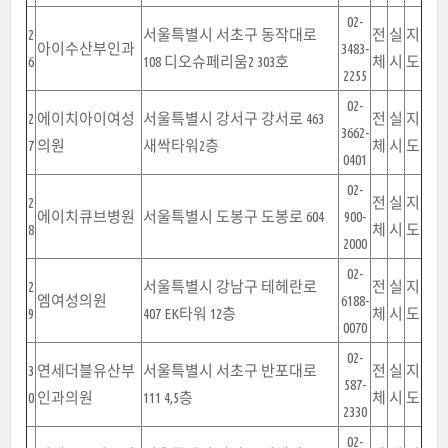
02-
2
서울특별시 서초구 동작대로
전
실
지
아이수산부인과
3483-
6
108 디오슈페리움2 303호
체
시
도
2255
02-
2
에이치아이여성
서울특별시 강서구 강서로 463
전
실
지
3662-
7
의원
새싹타워2층
체
시
도
0401
02-
2
전
실
지
에이치큐브병원
서울특별시 도봉구 도봉로 604
900-
8
체
시
도
2000
02-
2
서울특별시 강남구 테헤란로
전
실
지
엠여성의원
6188-
9
407 EK타워 12층
체
시
도
0070
02-
3
연세더블유산부
서울특별시 서초구 반포대로
전
실
지
587-
0
인과의원
111 4,5층
체
시
도
2330
02-