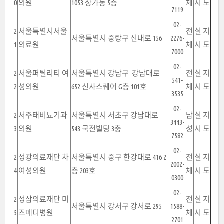
0
의원
1053 상가동 5층
체
시
도
7119
02-
2
서울특별시서울
전
실
지
서울특별시 중랑구 신내로 156
2276-
1
의료원
체
시
도
7000
02-
2
서울퍼틸리티 여
서울특별시 강남구 강남대로
전
실
지
541-
2
성의원
652 신사스퀘어 G층 101호
체
시
도
3535
02-
2
서주태비뇨기과
서울특별시 서초구 강남대로
남
실
지
3443-
3
의원
543 국전빌딩 3충
성
시
도
7582
02-
2
성광의료재단 차
서울특별시 중구 한강대로 416 2
전
실
지
2002-
4
여성의원
층 203호
체
시
도
0300
02-
2
성삼의료재단 미
전
실
지
서울특별시 강서구 강서로 295
1588-
5
즈메디병원
체
시
도
2701