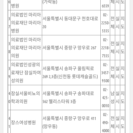
6
(가락동)
체
시
도
병원
6559
의료법인 마리아
02-
3
서울특별시 동대문구 천호대로
전
실
지
의료재단 마리아
2250-
7
20
체
시
도
병원
5555
의료법인 마리아
02-
3
전
실
지
의료재단 마리아
서울특별시 중랑구 망우로 267
2218-
8
체
시
도
의원
7555
의료법인성광의
02-
3
서울특별시 송파구 올림픽로
전
실
지
료재단 잠실차여
3457-
9
269 2,3층(신천동 롯데캐슬골드)
체
시
도
성의원
9500
02-
4
잠실서울비뇨의
서울특별시 송파구 송파대로
남
실
지
425-
0
학과의원
562 웰리스타워 3층
성
시
도
0010
02-
4
서울특별시 중랑구 망우로 411
전
실
지
장스여성병원
490-
1
(망우동)
체
시
도
4000