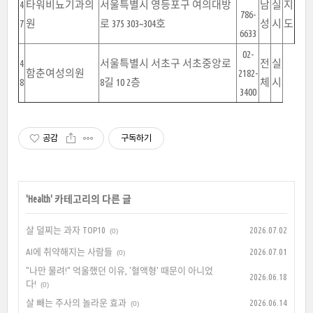
4
타워비뇨기과의
서울특별시 영등포구 여의대방
남
실
지
786-
7
원
로 375 303~304호
성
시
도
6633
02-
4
서울특별시 서초구 서초중앙로
전
실
함춘여성의원
2182-
8
8길 10 2층
체
시
3400
공감
구독하기
'
Health
' 카테고리의 다른 글
살 덜찌는 과자 TOP10
2026.07.02
(0)
AI에 취약해지는 사람들
2026.07.01
(0)
"나만 물려!" 억울했던 이유, '혈액형' 때문이 아니었
2026.06.18
다!
(0)
살 빼는 주사의 놀라운 효과
2026.06.14
(0)