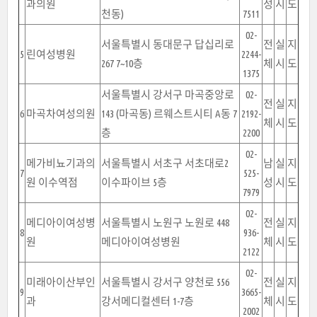
과의원
성
시
도
천동)
7511
02-
서울특별시 동대문구 답십리로
전
실
지
5
린여성병원
2244-
267 7~10층
체
시
도
1375
서울특별시 강서구 마곡중앙로
02-
전
실
지
6
마곡차여성의원
143 (마곡동) 르웨스트시티 A동 7
2192-
체
시
도
층
2200
02-
메가비뇨기과의
서울특별시 서초구 서초대로2
남
실
지
7
525-
원 이수역점
이수파이브 5층
성
시
도
7979
02-
메디아이여성병
서울특별시 노원구 노원로 448
전
실
지
8
936-
원
메디아이여성병원
체
시
도
2122
02-
미래아이산부인
서울특별시 강서구 양천로 556
전
실
지
9
3665-
과
강서메디컬센터 1-7층
체
시
도
2002