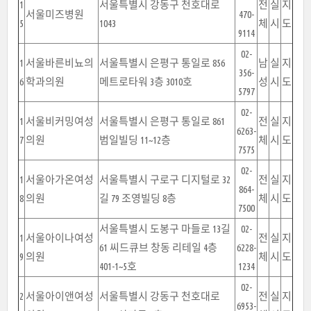
1
서울특별시 강동구 천호대로
전
실
지
서울미즈병원
470-
5
1043
체
시
도
9114
02-
1
서울바른비뇨의
서울특별시 은평구 통일로 856
남
실
지
356-
6
학과의원
메트로타워 3층 3010호
성
시
도
5797
02-
1
서울비커밍여성
서울특별시 은평구 통일로 861
전
실
지
6263-
7
의원
범일빌딩 11~12층
체
시
도
7575
02-
1
서울아가온여성
서울특별시 구로구 디지털로 32
전
실
지
864-
8
의원
길 79 조영빌딩 8층
체
시
도
7500
서울특별시 도봉구 마들로 13길
02-
1
서울아이나여성
전
실
지
61 씨드큐브 창동 리테일 4층
6228-
9
의원
체
시
도
401-1~5호
1234
02-
2
서울아이앤여성
서울특별시 강동구 천호대로
전
실
지
6953-