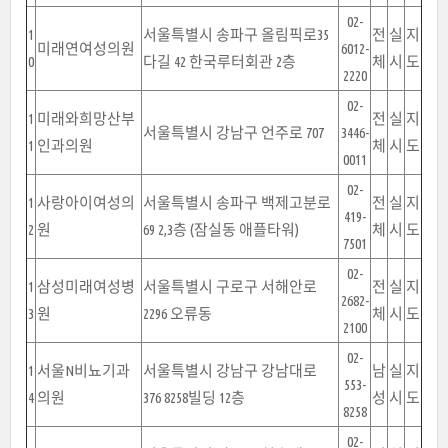
02-
1
서울특별시 송파구 올림픽로35
전
실
지
미래연여성의원
6012-
0
다길 42 한국루터회관 2층
체
시
도
2220
02-
1
미래와희망산부
전
실
지
서울특별시 강남구 언주로 707
3446-
1
인과의원
체
시
도
0011
02-
1
사랑아이여성의
서울특별시 송파구 백제고분로
전
실
지
419-
2
원
69 2,3층 (잠실동 애플타워)
체
시
도
7501
02-
1
삼성미래여성병
서울특별시 구로구 서해안로
전
실
지
2682-
3
원
2296 오류동
체
시
도
2100
02-
1
서울N비뇨기과
서울특별시 강남구 강남대로
남
실
지
553-
4
의원
376 8258빌딩 12층
성
시
도
8258
02-