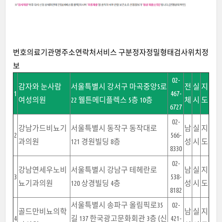
번호의료기관명주소연락처서비스 구분정자정밀형태검사위치정
보
02-
감자와 눈사람
서울특별시 강서구 마곡중앙5로
전
실
지
1
467-
여성의원
22 웰튼메디플렉스 5층 10층
체
시
도
6727
02-
강남가드비뇨기
서울특별시 동작구 동작대로
남
실
지
2
566-
과의원
121 경원빌딩 8층
성
시
도
8330
02-
강남연세우노비
서울특별시 강남구 테헤란로
남
실
지
3
538-
뇨기과의원
120 상경빌딩 4층
성
시
도
8182
서울특별시 송파구 올림픽로35
02-
골드만비뇨의학
남
실
지
4
길 137 한국광고문화회관 3층 (신
421-