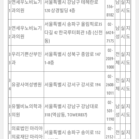
3
연세우노비뇨기
서울특별시 강남구 테헤란로
남
실
지
556-
1
과의원
120 상경빌딩 4층
성
시
도
8182
서울특별시 송파구 올림픽로35
02-
3
연세우노비뇨기
남
실
지
다길 42 한국루터회관 5층 (신천
6424-
2
과의원
성
시
도
동)
7175
02-
3
우리기쁜산부인
서울특별시 성북구 종암로 147
전
실
지
2039-
3
과
1~8층
체
시
도
1000
02-
3
전
실
지
유광사여성병원
서울특별시 강서구 강서로 194
2608-
4
체
시
도
1011
02-
3
유웰비뇨의학과
서울특별시 강남구 강남대로
남
실
지
501-
5
의원
318 (역삼동, TOWER837)
성
시
도
1190
의료법인 마리아
02-
3
서울특별시 송파구 송이로 152
전
실
지
의료재단 마리아
2152-