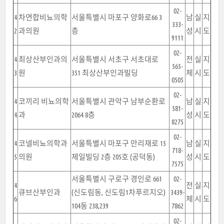
02-
4
차연합비뇨의학
서울특별시 마포구 양화로66 3
남
실
지
333-
2
과의원
층
성
시
도
9111
02-
4
최상산부인과의
서울특별시 서초구 서초대로
전
실
지
565-
3
원
351 최상산부인과빌딩
체
시
도
0505
02-
4
코끼리 비뇨의학
서울특별시 관악구 남부순환로
남
실
지
581-
4
과
2064 8층
성
시
도
8275
02-
4
코넬비뇨의학과
서울특별시 마포구 만리재로 15
남
실
지
718-
5
의원
제일빌딩 2층 205호 (공덕동)
성
시
도
7575
서울특별시 구로구 경인로 661
02-
4
전
실
지
큐브산부인과
(신도림동, 신도림1차푸르지오)
3439-
6
체
시
도
104동 238,239
7862
02-